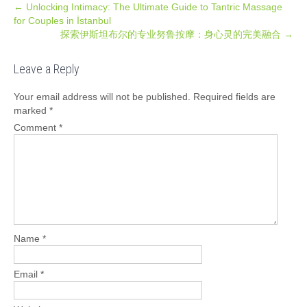
Post
←
Unlocking Intimacy: The Ultimate Guide to Tantric Massage
for Couples in İstanbul
navigation
探索伊斯坦布尔的专业努鲁按摩：身心灵的完美融合
→
Leave a Reply
Your email address will not be published.
Required fields are
marked
*
Comment
*
Name
*
Email
*