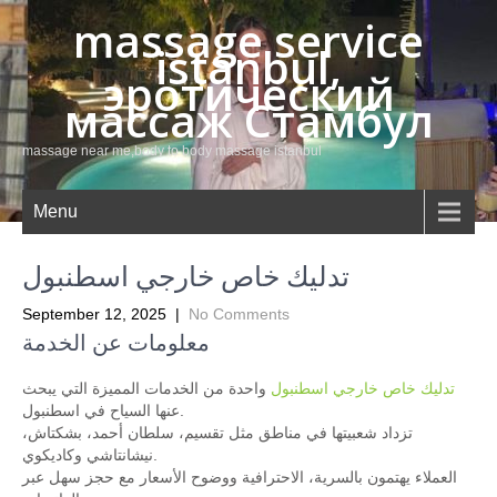
massage service
istanbul,
эротический
массаж Стамбул
massage near me,body to body massage istanbul
Menu
تدليك خاص خارجي اسطنبول
September 12, 2025
|
No Comments
معلومات عن الخدمة
تدليك خاص خارجي اسطنبول
واحدة من الخدمات المميزة التي يبحث
عنها السياح في اسطنبول.
تزداد شعبيتها في مناطق مثل تقسيم، سلطان أحمد، بشكتاش،
نيشانتاشي وكاديكوي.
العملاء يهتمون بالسرية، الاحترافية ووضوح الأسعار مع حجز سهل عبر