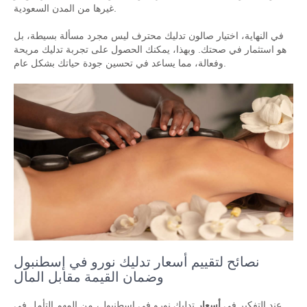
غيرها من المدن السعودية.
في النهاية، اختيار صالون تدليك محترف ليس مجرد مسألة بسيطة، بل
هو استثمار في صحتك. وبهذا، يمكنك الحصول على تجربة تدليك مريحة
وفعالة، مما يساعد في تحسين جودة حياتك بشكل عام.
نصائح لتقييم أسعار تدليك نورو في إسطنبول
وضمان القيمة مقابل المال
عند التفكير في
أسعار
تدليك نورو في إسطنبول، من المهم التأمل في