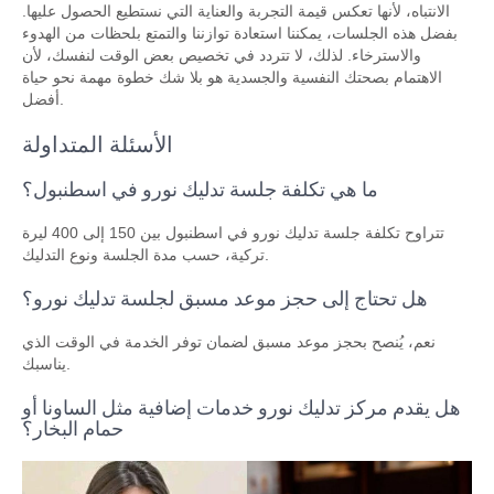
الانتباه، لأنها تعكس قيمة التجربة والعناية التي نستطيع الحصول عليها.
بفضل هذه الجلسات، يمكننا استعادة توازننا والتمتع بلحظات من الهدوء
والاسترخاء. لذلك، لا تتردد في تخصيص بعض الوقت لنفسك، لأن
الاهتمام بصحتك النفسية والجسدية هو بلا شك خطوة مهمة نحو حياة
أفضل.
الأسئلة المتداولة
ما هي تكلفة جلسة تدليك نورو في اسطنبول؟
تتراوح تكلفة جلسة تدليك نورو في اسطنبول بين 150 إلى 400 ليرة
تركية، حسب مدة الجلسة ونوع التدليك.
هل تحتاج إلى حجز موعد مسبق لجلسة تدليك نورو؟
نعم، يُنصح بحجز موعد مسبق لضمان توفر الخدمة في الوقت الذي
يناسبك.
هل يقدم مركز تدليك نورو خدمات إضافية مثل الساونا أو
حمام البخار؟