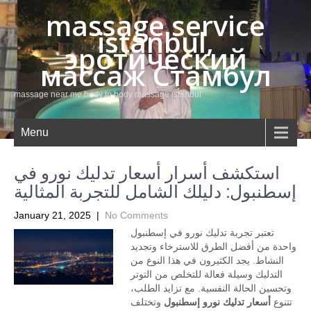
massage service
istanbul,
эротический
массаж Стамбул
massage near me,body to body massage istanbul
Menu
استكشف أسرار أسعار تدليك نورو في
إسطنبول: دليلك الشامل للتجربة المثالية
January 21, 2025
|
No Comments
تعتبر تجربة تدليك نورو في إسطنبول
واحدة من أفضل الطرق للاسترخاء وتجديد
النشاط. يجد الكثيرون في هذا النوع من
التدليك وسيلة فعالة للتخلص من التوتر
وتحسين الحالة النفسية. مع تزايد الطلب،
تتنوع
أسعار تدليك نورو إسطنبول
وتختلف