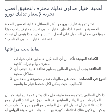
أهمية اختيار صالون تدليك محترف لتحقيق أفضل
تجربة لإسعار تدليك نورو
تعتبر تجربة
تدليك نورو
من أكثر الوسائل فاعلية لتحسين الصحة
الجسدية والنفسية. لذا، فإن اختيار صالون تدليك محترف يلعب دورًا
حيويًا في ضمان الحصول على أفضل النتائج. ولكن، ماذا ينبغي أن نبحث
عنه عند اختيار الصالون المناسب؟
نقاط يجب مراعاتها
الكفاءة المهنية:
تأكد من أن المدلكين حاصلين على شهادات
معترف بها وخبرات كافية.
النظافة:
يجب أن يتمتع الصالون بمعايير نظافة عالية لتجنب أي
مشاكل صحية.
التنوع في الخدمات:
ابحث عن صالونات تقدم مجموعة واسعة من
الأساليب، حيث يمكن لكل شخصاختيار ما يناسبه.
إذا كان الصالون يتمتع بسمعة طيبة، فإن ذلك يعتبر علامة إيجابية. كما أن
المراجعات من الزبائن السابقين قد تلعب دورًا في اتخاذ القرار. ومع
ذلك، فلا تنسَ أن تحاول التواصل المباشر مع العروض والأسعار، حيث
يمكن أن تكون هناك اختلافات كبيرة بين الصالونات في مدينة
الرياض
أو