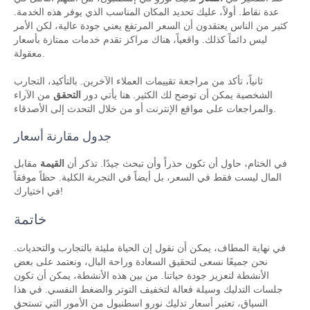
عدة نقاط. أولاً، عليك تحديد المكان المناسب الذي يوفر هذه الخدمة.
كثير من الناس يعتقدون أن السعر المرتفع يعني جودة عالية، لكن الأمر
ليس دائماً كذلك. واقعياً، هناك مراكز تقدم خدمات ممتازة بأسعار
معقولة.
ثانياً، تأكد من مراجعة تقييمات العملاء الآخرين. بالتأكيد، التجارب
الشخصية يمكن أن توضح لك الكثير. هنا يأتي دور
التحقق
من الآراء
والمراجعات على مواقع الإنترنت أو من خلال التحدث إلى الأصدقاء.
جدول مقارنة أسعار
في الختام، حاول أن تكون حذراً وأن تبحث جيدًا. تذكر أن
القيمة
مقابل
المال ليست فقط في السعر، بل أيضاً في التجربة الكلية. حظاً موفقاً
في اختيارك!
خاتمة
في نهاية المطاف، يمكن أن نقول إن الحياة مليئة بالتجارب والتحديات.
نحن جميعًا نسعى لتحقيق السعادة وراحة البال، ونعتمد على بعض
الأنشطة لتعزيز جودة حياتنا. من بين هذه الأنشطة، يمكن أن تكون
جلسات التدليك وسيلة فعالة لتخفيف التوتر والضغط النفسي. في هذا
السياق، تعتبر أسعار تدليك نورو اسطنبول من الأمور التي تستحق