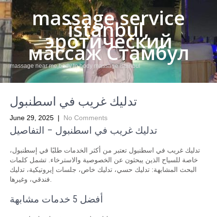
massage service
istanbul,
эротический
массаж Стамбул
massage near me,body to body massage istanbul
تدليك غريب في اسطنبول
June 29, 2025
|
No Comments
تدليك غريب في اسطنبول – التفاصيل
تدليك غريب في اسطنبول تعتبر من أكثر الخدمات طلبًا في إسطنبول،
خاصة للسياح الذين يبحثون عن الخصوصية والاسترخاء. تشمل كلمات
البحث المشابهة: تدليك حسي، تدليك خاص، جلسات إيروتيكية، تدليك
فندقي، وغيرها.
أفضل 5 خدمات مشابهة