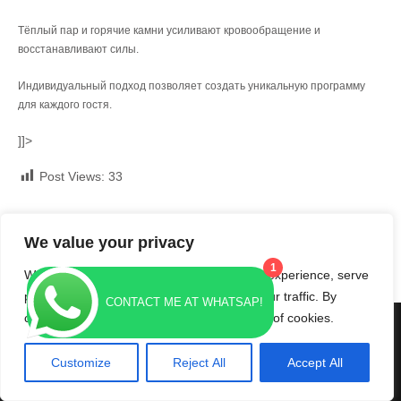
Тёплый пар и горячие камни усиливают кровообращение и
восстанавливают силы.
Индивидуальный подход позволяет создать уникальную программу
для каждого гостя.
]]>
Post Views:
33
Post
←
Unlocking Intimacy: The Ultimate Guide to Tantric Massage
for Couples in İstanbul
navigation
We value your privacy
探索伊斯坦布尔的专业努鲁按摩：身心灵的完美融合
→
1
We use cookies to enhance your browsing experience, serve
personalized ads or content, and analyze our traffic. By
CONTACT ME AT WHATSAP!
clicking "Accept All", you consent to our use of cookies.
massage service istanbul, эротический массаж Стамбул
Contact us
Customize
Reject All
Accept All
Theme By Spa Lite
O
p