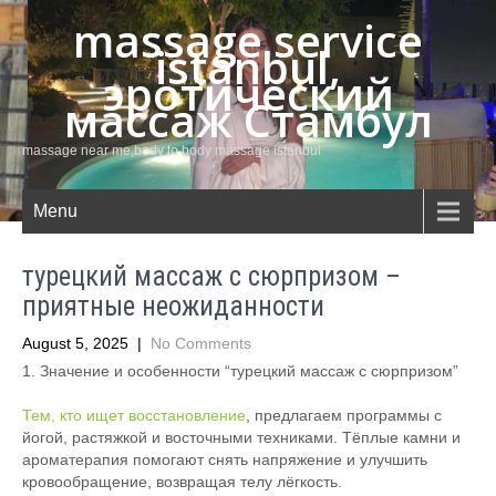
massage service
istanbul,
эротический
массаж Стамбул
massage near me,body to body massage istanbul
Menu
турецкий массаж с сюрпризом –
приятные неожиданности
August 5, 2025
|
No Comments
1. Значение и особенности “турецкий массаж с сюрпризом”
Тем, кто ищет восстановление
, предлагаем программы с
йогой, растяжкой и восточными техниками. Тёплые камни и
ароматерапия помогают снять напряжение и улучшить
кровообращение, возвращая телу лёгкость.