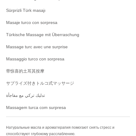
Sürprizli Türk masajı
Masaje turco con sorpresa
Türkische Massage mit Überraschung
Massage turc avec une surprise
Massaggio turco con sorpresa
带惊喜的土耳其按摩
サプライズ付きトルコ式マッサージ
تدليك تركي مع مفاجأة
Massagem turca com surpresa
Натуральные масла и ароматерапия помогают снять стресс и
способствуют глубокому расслаблению.