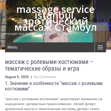
massage service
istanbul,
эротический
массаж Стамбул
massage near me,body to body massage istanbul
Menu
массаж с ролевыми костюмами –
тематические образы и игра
August 5, 2025
|
No Comments
1. Значение и особенности “массаж с ролевыми
костюмами”
“массаж с ролевыми костюмами” акцентирует внимание на
ощущениях: деликатные прикосновения, лёгкий флирт,
ароматные масла и тематические костюмы делают сеанс