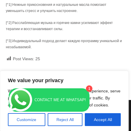
[^1] Нежные прикосновения и натуральные масла помогают
уменьшить стресс и улучшить настроение.
[^2] Расслабляющая музыка и горячие камни усиливают эффект
терапии и восстанавливают силы.
[^3] Индивидуальный подход делает каждую программу уникальной и
незабываемой.
Post Views:
25
Post
←
Unlocking Intimacy: The Ultimate Guide to Tantric Massage
for Couples in İstanbul
navigation
We value your privacy
探索伊斯坦布尔的专业努鲁按摩：身心灵的完美融合
→
1
We use cookies to enhance your browsing experience, serve
personalized ads or content, and analyze our traffic. By
CONTACT ME AT WHATSAP!
clicking "Accept All", you consent to our use of cookies.
massage service istanbul, эротический массаж Стамбул
Contact us
Customize
Reject All
Accept All
Theme By Spa Lite
O