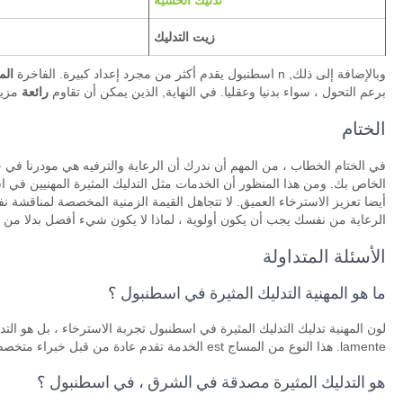
زيت التدليك
وبالإضافة إلى ذلك, n اسطنبول يقدم أكثر من مجرد إعداد كبيرة. الفاخرة
الم
برعم التحول ، سواء بدنيا وعقليا. في النهاية, الذين يمكن أن تقاوم
رائعة
مزيج
الختام
في الختام الخطاب ، من المهم أن ندرك أن الرعاية والترفيه هي مودرنا في 
الخاص بك. ومن هذا المنظور أن الخدمات مثل التدليك المثيرة المهنيين في اسطن
أيضا تعزيز الاسترخاء العميق. لا تتجاهل القيمة الزمنية المخصصة لمناقشة نفس
الرعاية من نفسك يجب أن يكون أولوية ، لماذا لا يكون شيء أفضل بدلا من 
الأسئلة المتداولة
ما هو المهنية التدليك المثيرة في اسطنبول ؟
لون المهنية تدليك التدليك المثيرة في اسطنبول تجربة الاسترخاء ، بل هو ال
lamente. هذا النوع من المساج est الخدمة تقدم عادة من قبل خبراء متخصصين لضمان سلامة وراحة العملاء.
هو التدليك المثيرة مصدقة في الشرق ، في اسطنبول ؟