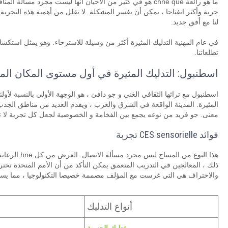
ما هو رائعة chne qué هو في كثير من الأحيان أنها ليست مجرد مسألة المنافع المادية. جنس
حرية وأكثر انفتاحا ، يمكن أن يفسر المشكلة. لا نقلل من أهمية هذه التجربة. ب
لنا مع أفق جديد.
في عام المهنية التدليك المثيرة أكثر من وسيلة للاسترخاء. وهو يمثل است
تطلعاتنا.
اسطنبول: التدليك المثيرة في أول مستوى المكان المث
اسطنبول مع تراثها الثقافي الغني و جو دافئ ، هو الوجهة الأولى بالنسبة لأو
المثيرة. المدينة الواقعة في الشرق والغرب ، ويقدم العديد من مناطق الج
معنى. جو فريد من نوعه يجمع بين الفخامة و الخصوصية لجعل كل تجربة لا 
فوائد CES sensorielle تجربة
والاحتراف هي التي غرست مع المؤلف مصممة خصيصا التكنولوجيا ، مما يسم
أنواع التدليك
تدليك الحسية