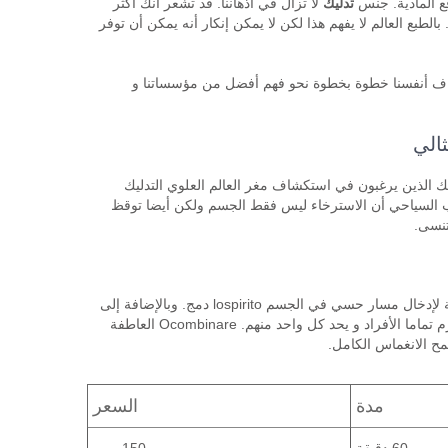
تدليك
لا تزال في أذهاننا. قد تشعر أنك أكثر
الطبع العالم لا يفهم هذا لكن لا يمكن إنكار أنه يمكن أن توفر
كشاف أنفسنا خطوة بخطوة نحو فهم أفضل من مؤسساتنا و
الي
لئك الذين يرغبون في استكشاف مغر العالم العلوي التدليك
ذب السياحي أن الاسترخاء ليس فقط الجسم ولكن أيضا توقظ
تنسى.
هذا النوع من المساج ليس مجرد مسألة الاتصال. الغرض من كل hne الرعاية لإدخال مسار حسي في الجسم lospirito دمج. وبالإضافة إلى
ذلك ، المعالجين في التدريب المتعمق يمكن التأكد من أن الأمم المتحدة تحترم تماما الأفراد و يحد كل واحد منهم. Ocombinare العاطفة
ح الانغماس الكامل.
مدة
السعر
60 دقيقة
150 يورو