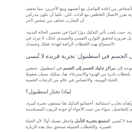
الأشخاص من إعادة التواصل مع أنفسهم ومع الآخرين، مما يخفف
ة تعزز الاتصال العاطفي مع الذات. لكن، علينا أن نكون مدركين
أن التجارب تختلف من شخص لآخر.
 حيث يلعب تأثير التدليك دورًا كبيرًا في تحسين الحالة البدنية.
ل ضرورة لتحقيق التوازن النفسي والجسدي. لذلك، لا تتردد في
الاستمتاع بهذه اللحظات الرائعة لتهدئة عقلك وجسدك.
 الجسم في اسطنبول: تجربة فريدة لا تُنسى
تتوجه إلى
مراكز تدليك الجسم إلى الجسم
في اسطنبول. تحتضن
ع بلحظات نادرة من الهدوء والاسترخاء. هنا، يمكنك نسيان ضغوط
الحياة اليومية، والانغماس في عالم من الرغبات الحسية.
لماذا تختار اسطنبول؟
دّم تجارب استثنائية. أخصائيو التدليك هنا يتمتعون بخبرة كبيرة،
صة لا تُنسى.
استمتع بتجربة التأمل
واجعل نفسك أولاً. لأن الحياة
قصيرة، واللحظات الجميلة تستحق منك هذه الزيارة.