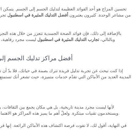
تحسين المزاج هو أحد الفوائد العظيمة لتدليك الجسم إلى الجسم. يتمكن 
من مشاعر الوحدة. كثيرون يعتبرون
أفضل التدليك المثيرة في اسطنبول
تجرب
بالإضافة إلى ذلك، فإن فوائد الصحة الجسدية تتعزز من خلال هذه التجربة،
وبالتالي،
تجارب التدليك المثيرة في اسطنبول
ليست مجرد رفاهية، ب
أفضل مراكز تدليك الجسم إلى
إذا كنت تبحث عن تجربة تدليل فريدة تترك بصمة في حياتك، فلا بدّ أن 
المدينة العديد من الأماكن التي تقدّم خدمات متميزة، حيث تشعر أنك تستمت
لأنها ليست مجرد مدينة تاريخية، بل هي مكان يجمع بين الثقافات، ويُق
ويستخدمون تقنيات مبتكرة. ولعلّ أهم ما يميز هذه المراكز هو الاهتمام بالتفاصيل، سواء من حيث الأجواء أو جودة الزيوت المستخدمة.
في النهاية، أقول لك، لا تفوت فرصة اكتشاف هذه الأماكن الرائعة. إنها فر