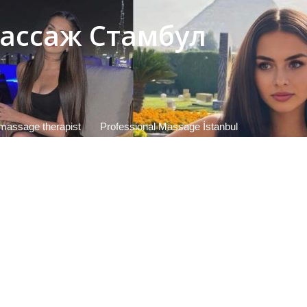
 массаж Стамбул
massage therapist
Professional Massage İstanbul