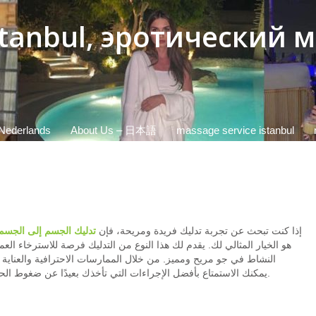
istanbul, эротический
Nederlands
About Us – 日本語
massage service istanbul
إذا كنت تبحث عن تجربة تدليك فريدة ومريحة، فإن
تدليك الجسم إلى الجسم
هو الخيار المثالي لك. يقدم لك هذا النوع من التدليك فرصة للاسترخاء العم
النشاط في جو مريح ومميز. من خلال الممارسات الاحترافية والعناية
يمكنك الاستمتاع بأفضل الإجراءات التي تأخذك بعيدًا عن ضغوط الحياة اليومية.