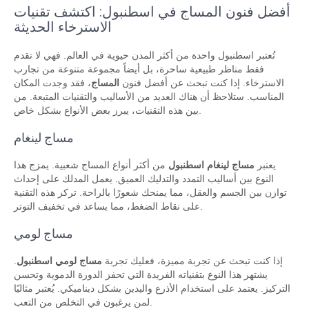
أفضل فنون المساج في اسطنبول: اكتشف تقنيات
الاسترخاء الحديثة
تُعتبر اسطنبول واحدة من أكثر المدن حيوية في العالم. فهي لا تقدم
فقط مناظر طبيعية ساحرة، بل أيضاً مجموعة متنوعة من تجارب
الاسترخاء. إذا كنت تبحث عن أفضل فنون
المساج
، فقد وجدت المكان
المناسب. ستلاحظ أن هناك العديد من الأساليب والتقنيات المتبعة. من
بين هذه التقنيات، يبرز بعض الأنواع بشكل خاص.
مساج لينغام
يعتبر
مساج لينغام اسطنبول
من أكثر أنواع المساج شعبية. يمزج هذا
النوع بين أساليب التمدد والتدليك العميق. يعمل المدلك على إحداث
توازن بين الجسم والعقل، مما يمنحك شعورًا بالراحة. تركز هذه التقنية
على نقاط الضغط، مما يساعد في تخفيف التوتر.
مساج لومي
إذا كنت تبحث عن تجربة مميزة، فعليك تجربة
مساج لومي اسطنبول
.
يشتهر هذا النوع بتقنياته الفريدة التي تحفز الدورة الدموية وتحسن
التركيز. يعتمد على استخدام الأذرع واليدين بشكل ديناميكي. يُعتبر مثاليًا
لمن يرغبون في التخلص من التعب.