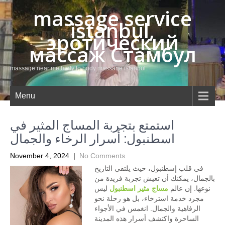
massage service
istanbul,
эротический
массаж Стамбул
massage near me,body to body massage istanbul
Menu
استمتع بتجربة المساج المثير في
اسطنبول: أسرار الرخاء والجمال
November 4, 2024
|
No Comments
في قلب إسطنبول، حيث يلتقي التاريخ
بالجمال، يمكنك أن تعيش تجربة فريدة من
نوعها. إن عالم
مساج مثير اسطنبول
ليس
مجرد خدمة استرخاء، بل هو رحلة نحو
الرفاهية والجمال. انغمس في الأجواء
الساحرة واكتشف أسرار هذه المدينة