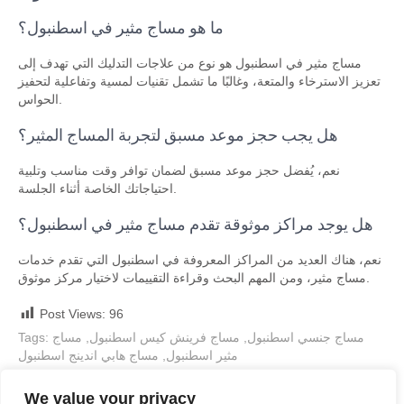
ما هو مساج مثير في اسطنبول؟
مساج مثير في اسطنبول هو نوع من علاجات التدليك التي تهدف إلى
تعزيز الاسترخاء والمتعة، وغالبًا ما تشمل تقنيات لمسية وتفاعلية لتحفيز
الحواس.
هل يجب حجز موعد مسبق لتجربة المساج المثير؟
نعم، يُفضل حجز موعد مسبق لضمان توافر وقت مناسب وتلبية
احتياجاتك الخاصة أثناء الجلسة.
هل يوجد مراكز موثوقة تقدم مساج مثير في اسطنبول؟
نعم، هناك العديد من المراكز المعروفة في اسطنبول التي تقدم خدمات
مساج مثير، ومن المهم البحث وقراءة التقييمات لاختيار مركز موثوق.
Post Views:
96
مساج جنسي اسطنبول
,
مساج فرينش كيس اسطنبول
,
مساج
Tags:
مثير اسطنبول
,
مساج هابي اندينج اسطنبول
Post
اكتشف فوائد مساج لينغام في اسطنبول: رحلة نحو الاسترخاء التام
←
We value your privacy