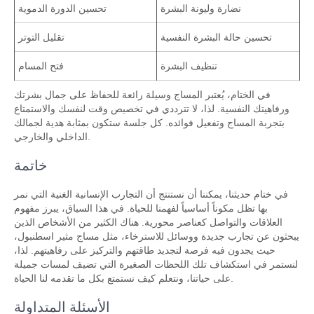
نضارة وليونة البشرة
تحسين الدورة الدموية
تحسين حالة البشرة النفسية
تقليل التوتر
تنظيف البشرة
فتح المسام
في الختام، يُعتبر المساج وسيلة رائعة للحفاظ على جمال بشرتك
ورفاهيتك النفسية. لذا، لا تترددي في تخصيص وقت لنفسك والاستمتاع
بتجربة المساج وتفعيل فوائده. كل جلسة ستكون بمثابة هدية لجمالك
الداخلي والخارجي.
خاتمة
في ختام حديثنا، يمكننا أن نستنتج أن التجارب الإنسانية الغنية التي نمر
بها تظل مكوناً أساسياً لفهمنا للحياة. في هذا السياق، يبرز مفهوم
العلاقات والتواصل كعناصر محورية. هناك الكثير من الأشخاص الذين
يبحثون عن تجارب جديدة ووسائل للاسترخاء، مثل مساج مثير اسطنبول،
حيث يجدون فيه فرصة لتجديد طاقتهم والتركيز على رفاهيتهم. لذا،
لنستمر في استكشاف تلك اللحظات الصغيرة التي تضيف لمسات جميلة
على حياتنا، ونتعلم كيف نستمتع بكل ما تقدمه لنا الحياة.
الأسئلة المتداولة