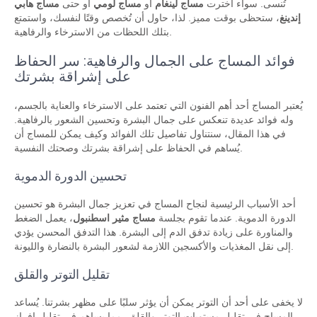
تُنسى. سواء اخترت
مساج لينغام
أو
مساج لومي
أو حتى
مساج هابي
إندينغ
، ستحظى بوقت مميز. لذا، حاول أن تُخصص وقتًا لنفسك، واستمتع
بتلك اللحظات من الاسترخاء والرفاهية.
فوائد المساج على الجمال والرفاهية: سر الحفاظ
على إشراقة بشرتك
يُعتبر المساج أحد أهم الفنون التي تعتمد على الاسترخاء والعناية بالجسم،
وله فوائد عديدة تنعكس على جمال البشرة وتحسين الشعور بالرفاهية.
في هذا المقال، سنتناول تفاصيل تلك الفوائد وكيف يمكن للمساج أن
يُساهم في الحفاظ على إشراقة بشرتك وصحتك النفسية.
تحسين الدورة الدموية
أحد الأسباب الرئيسية لنجاح المساج في تعزيز جمال البشرة هو تحسين
الدورة الدموية. عندما تقوم بجلسة
مساج مثير اسطنبول
، يعمل الضغط
والمناورة على زيادة تدفق الدم إلى البشرة. هذا التدفق المحسن يؤدي
إلى نقل المغذيات والأكسجين اللازمة لشعور البشرة بالنضارة والليونة.
تقليل التوتر والقلق
لا يخفى على أحد أن التوتر يمكن أن يؤثر سلبًا على مظهر بشرتنا. يُساعد
المساج في تقليل مستويات التوتر والقلق، مما يساهم في تقليل إفراز